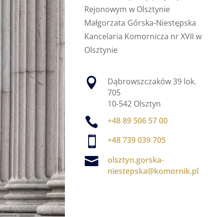
Rejonowym w Olsztynie
Małgorzata Górska-Niestępska
Kancelaria Komornicza nr XVII w
Olsztynie

Dąbrowszczaków 39 lok.
705
10-542 Olsztyn

+48 89 506 57 00

+48 739 039 705

olsztyn.gorska-
niestepska@komornik.pl