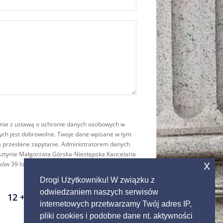
ie z ustawą o ochronie danych osobowych w
ych jest dobrowolne. Twoje dane wpisane w tym
a przesłane zapytanie. Administratorem danych
ztynie Małgorzata Górska-Niestępska Kancelaria
x
ków 39 lok. 704-705, 10-542 Olsztyn, telefon 89
Drogi Użytkowniku! W związku z
odwiedzaniem naszych serwisów
=
12 + 5
WYŚLIJ
internetowych przetwarzamy Twój adres IP,
pliki cookies i podobne dane nt. aktywności